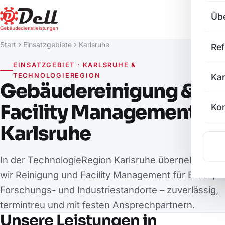
Üb
Start
Einsatzgebiete
Karlsruhe
Re
EINSATZGEBIET · KARLSRUHE &
Kar
TECHNOLOGIEREGION
Gebäudereinigung &
Facility Management in
Kon
Karlsruhe
In der TechnologieRegion Karlsruhe übernehmen
wir Reinigung und Facility Management für Büro-,
Forschungs- und Industriestandorte – zuverlässig,
termintreu und mit festen Ansprechpartnern.
Unsere Leistungen in