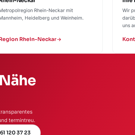
Rhein-Neckar
Ihre
Metropolregion Rhein-Neckar mit
Wir p
Mannheim, Heidelberg und Weinheim.
darüb
uns a
Region Rhein-Neckar
Kont
r Nähe
 transparentes
und termintreu.
61 120 37 23