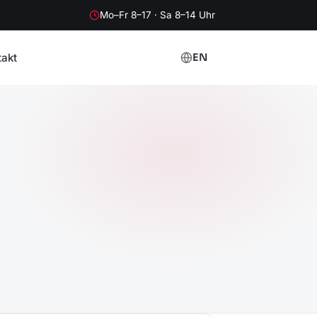
Mo–Fr 8–17 · Sa 8–14 Uhr
takt
EN