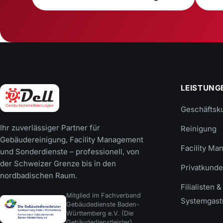
LEISTUNG
Geschäftsk
Ihr zuverlässiger Partner für
Reinigung
Gebäudereinigung, Facility Management
Facility M
und Sonderdienste – professionell, von
der Schweizer Grenze bis in den
Privatkund
nordbadischen Raum.
Filialisten &
Mitglied im Fachverband
Systemgast
Gebäudedienste Baden-
Württemberg e.V. (Die
Gebäudedienstleister).