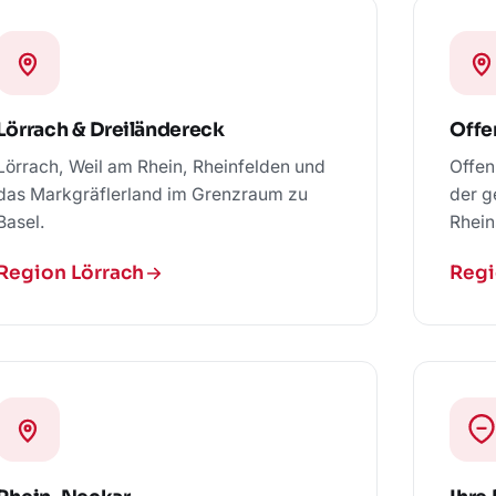
Lörrach & Dreiländereck
Offe
Lörrach, Weil am Rhein, Rheinfelden und
Offen
das Markgräflerland im Grenzraum zu
der g
Basel.
Rhein
Region Lörrach
Regi