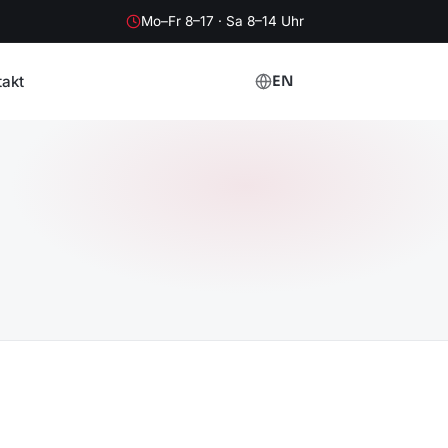
Mo–Fr 8–17 · Sa 8–14 Uhr
takt
EN