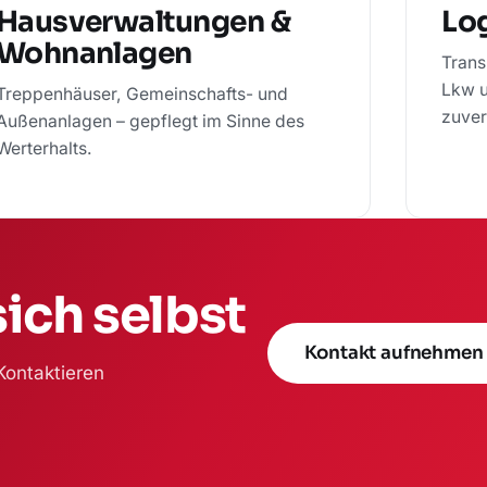
Hausverwaltungen &
Log
Wohnanlagen
Trans
Lkw u
Treppenhäuser, Gemeinschafts- und
zuver
Außenanlagen – gepflegt im Sinne des
Werterhalts.
ich selbst
Kontakt aufnehmen
Kontaktieren