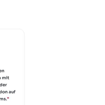
en
n mit
 der
gion auf
ams.
"