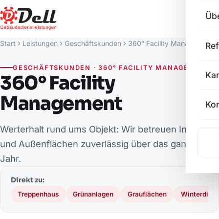
Üb
Start
Leistungen
Geschäftskunden
360° Facility Management
Re
GESCHÄFTSKUNDEN · 360° FACILITY MANAGEMENT
Kar
360° Facility
Management
Kon
Werterhalt rund ums Objekt: Wir betreuen Innen-
und Außenflächen zuverlässig über das ganze
Jahr.
Direkt zu:
Treppenhaus
Grünanlagen
Grauflächen
Winterdiens