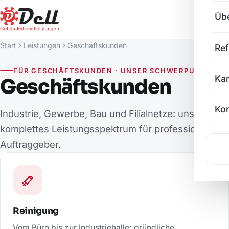
Üb
Start
Leistungen
Geschäftskunden
Re
FÜR GESCHÄFTSKUNDEN · UNSER SCHWERPUNKT
Kar
Geschäftskunden
Kon
Industrie, Gewerbe, Bau und Filialnetze: unser
komplettes Leistungsspektrum für professionelle
Auftraggeber.
Reinigung
Vom Büro bis zur Industriehalle: gründliche,