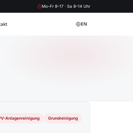
Mo–Fr 8–17 · Sa 8–14 Uhr
takt
EN
PV-Anlagenreinigung
Grundreinigung