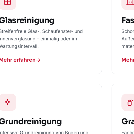
Glasreinigung
Fa
Streifenfreie Glas-, Schaufenster- und
Schon
Innenverglasung – einmalig oder im
Außen
Wartungsintervall.
mater
Mehr erfahren
Mehr
Grundreinigung
Gra
Intensive Grundreinigung von Böden und
Fachg