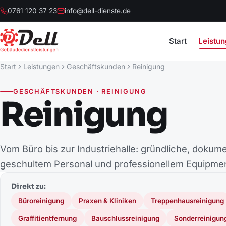
0761 120 37 23
info@dell-dienste.de
Start
Leistu
Start
Leistungen
Geschäftskunden
Reinigung
GESCHÄFTSKUNDEN · REINIGUNG
Reinigung
Vom Büro bis zur Industriehalle: gründliche, dokume
geschultem Personal und professionellem Equipmen
Direkt zu:
Büroreinigung
Praxen & Kliniken
Treppenhausreinigung
Graffitientfernung
Bauschlussreinigung
Sonderreinigun