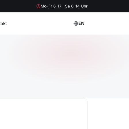
Mo–Fr 8–17 · Sa 8–14 Uhr
takt
EN